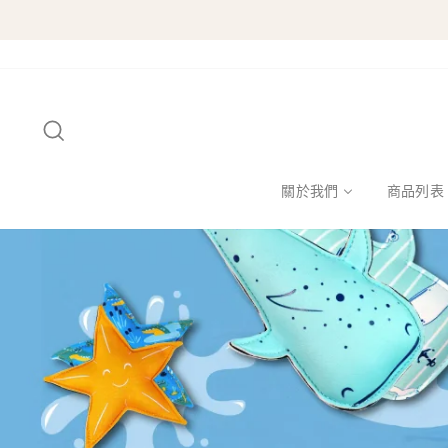
跳
至
內
容
搜尋
關於我們
商品列表
暫
停
幻
燈
片
播
放