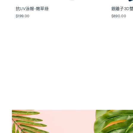
抗UV泳帽-嫩草綠
銀離子3D雙
$199.00
$890.00