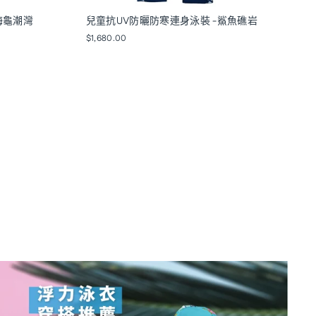
海龜潮灣
兒童抗UV防曬防寒連身泳裝 -鯊魚礁岩
$1,680.00