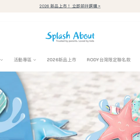
2026 新品上市！ 立即前往選購 >
暫
停
幻
燈
片
播
Splash
放
About
活動專區
2026新品上市
RODY台灣限定聯名款
潑
寶