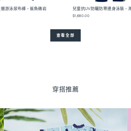
層游泳尿布褲 - 鯊魚礁岩
兒童抗UV防曬防寒連身泳裝 - 
$1,680.00
查看全部
穿搭推薦