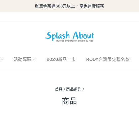
2026 新品上市！ 立即前往選購 >
暫
停
幻
燈
片
播
放
活動專區
2026新品上市
RODY台灣限定聯名款
首頁
/
商品系列
/
商品