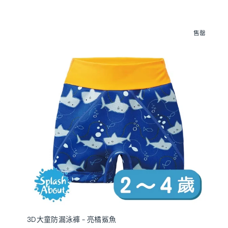
售罄
3D大童防漏泳褲 - 亮橘鯊魚