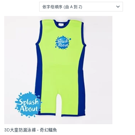
排
序
3D大童防漏泳褲 - 奇幻鱷魚