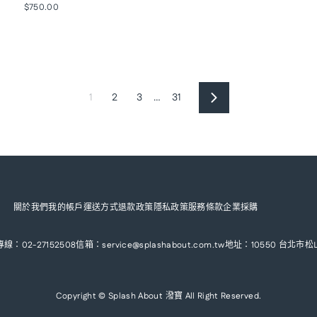
$750.00
1
2
3
…
31
下
一
頁
關於我們
我的帳戶
運送方式
退款政策
隱私政策
服務條款
企業採購
線：02-27152508
信箱：service@splashabout.com.tw
地址：10550 台北市
Copyright © Splash About 潑寶 All Right Reserved.