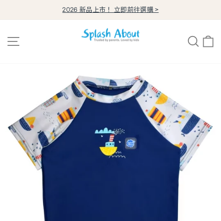
跳
2026 新品上市！ 立即前往選購 >
至
暫
內
停
幻
容
燈
網站導覽
搜尋
片
播
放