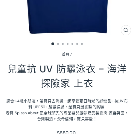
關
閉
(ES
首頁
/
兒童抗 UV 防曬泳衣 - 海洋
探險家 上衣
適合1-4歲小朋友，帶寶貝去海邊一起享受夏日時光的必需品~ 抗UV布
料 UPF50+ 驗證通過，給寶貝最完整的防曬!
潑寶 Splash About 是全球領先的專業嬰兒游泳產品製造商 源自英國，
台灣製造。父母信賴，寶貝喜愛！
原
$880.00