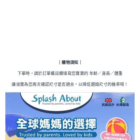
兒童抗 UV 防曬泳衣 - 海洋
探險家 上衣
$880.00
｜購物須知｜
下單時，請於訂單備註欄填寫您寶寶的
年齡／身高／體重
讓潑寶為您再次確認尺寸是否適合，以降低選錯尺寸的機率唷！